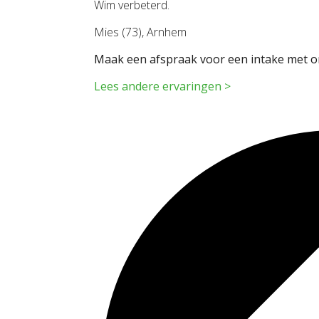
Wim verbeterd.
Mies (73), Arnhem
Maak een afspraak voor een intake met on
Lees andere ervaringen >