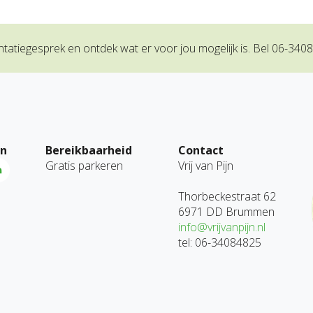
iëntatiegesprek en ontdek wat er voor jou mogelijk is. Bel 06-34
jn
Bereikbaarheid
Contact
Gratis parkeren
Vrij van Pijn
Thorbeckestraat 62
6971 DD Brummen
info@vrijvanpijn.nl
tel: 06-34084825