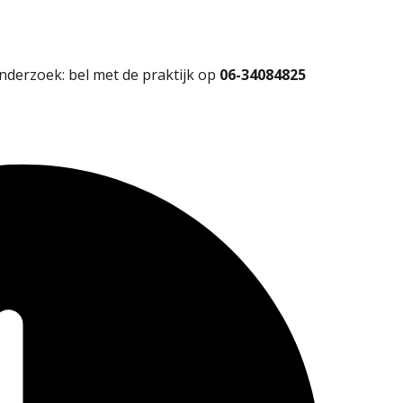
derzoek: bel met de praktijk op
06-34084825