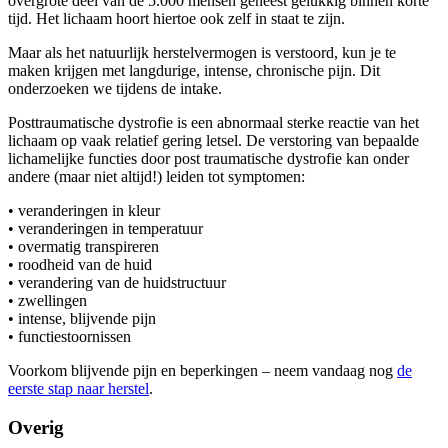
overgrote deel van de 5.000 mensen geneest gelukkig binnen korte
tijd. Het lichaam hoort hiertoe ook zelf in staat te zijn.
Maar als het natuurlijk herstelvermogen is verstoord, kun je te
maken krijgen met langdurige, intense, chronische pijn. Dit
onderzoeken we tijdens de intake.
Posttraumatische dystrofie is een abnormaal sterke reactie van het
lichaam op vaak relatief gering letsel. De verstoring van bepaalde
lichamelijke functies door post traumatische dystrofie kan onder
andere (maar niet altijd!) leiden tot symptomen:
• veranderingen in kleur
• veranderingen in temperatuur
• overmatig transpireren
• roodheid van de huid
• verandering van de huidstructuur
• zwellingen
• intense, blijvende pijn
• functiestoornissen
Voorkom blijvende pijn en beperkingen – neem vandaag nog
de
eerste stap naar herstel
.
Overig