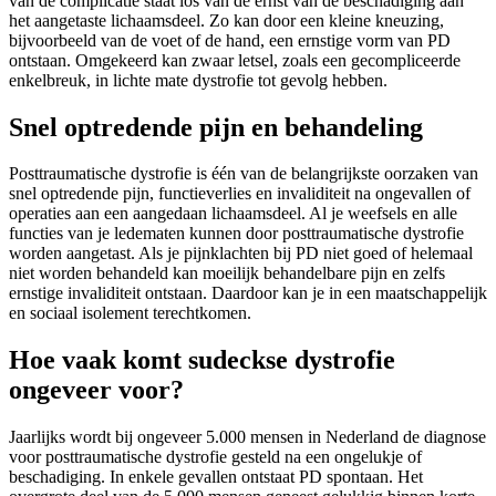
van de complicatie staat los van de ernst van de beschadiging aan
het aangetaste lichaamsdeel. Zo kan door een kleine kneuzing,
bijvoorbeeld van de voet of de hand, een ernstige vorm van PD
ontstaan. Omgekeerd kan zwaar letsel, zoals een gecompliceerde
enkelbreuk, in lichte mate dystrofie tot gevolg hebben.
Snel optredende pijn en behandeling
Posttraumatische dystrofie is één van de belangrijkste oorzaken van
snel optredende pijn, functieverlies en invaliditeit na ongevallen of
operaties aan een aangedaan lichaamsdeel. Al je weefsels en alle
functies van je ledematen kunnen door posttraumatische dystrofie
worden aangetast. Als je pijnklachten bij PD niet goed of helemaal
niet worden behandeld kan moeilijk behandelbare pijn en zelfs
ernstige invaliditeit ontstaan. Daardoor kan je in een maatschappelijk
en sociaal isolement terechtkomen.
Hoe vaak komt sudeckse dystrofie
ongeveer voor?
Jaarlijks wordt bij ongeveer 5.000 mensen in Nederland de diagnose
voor posttraumatische dystrofie gesteld na een ongelukje of
beschadiging. In enkele gevallen ontstaat PD spontaan. Het