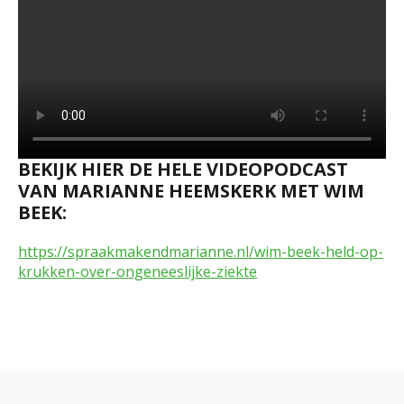
BEKIJK HIER DE HELE VIDEOPODCAST
VAN MARIANNE HEEMSKERK MET WIM
BEEK:
https://spraakmakendmarianne.nl/wim-beek-held-op-
krukken-over-ongeneeslijke-ziekte