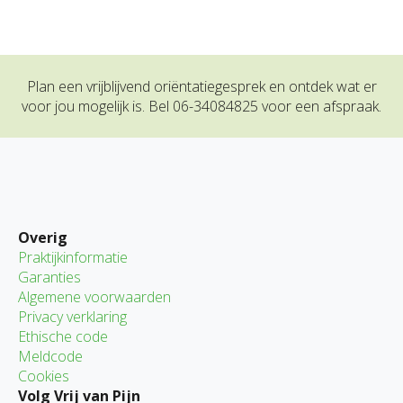
Plan een vrijblijvend oriëntatiegesprek en ontdek wat er
voor jou mogelijk is. Bel 06-34084825 voor een afspraak.
Overig
Praktijkinformatie
Garanties
Algemene voorwaarden
Privacy verklaring
Ethische code
Meldcode
Cookies
Volg Vrij van Pijn